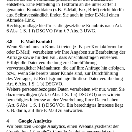
entstehen. Eine Mitteilung in Textform an die unter Ziffer 1
genannten Kontaktdaten (z.B. E-Mail, Fax, Brief) reicht hierfür
aus. Selbstverständlich finden Sie auch in jeder E-Mail einen
Abmelde-Link.
Rechtsgrundlage hierfür ist die gesetzliche Erlaubnis nach Art.
6 Abs. 1 S. 1 f) DSGVO iVm § 7 Abs. 3 UWG.
3.8 E-Mail Kontakt
Wenn Sie mit uns in Kontakt treten (z. B. per Kontaktformular
oder E-Mail), verarbeiten wir Ihre Angaben zur Bearbeitung der
Anfrage sowie für den Fall, dass Anschlussfragen entstehen.
Erfolgt die Datenverarbeitung zur Durchführung
vorvertraglicher Maßnahmen, die auf Ihre Anfrage hin erfolgen,
bzw., wenn Sie bereits unser Kunde sind, zur Durchführung
des Vertrages, ist Rechtsgrundlage für diese Datenverarbeitung
Art. 6 Abs. 1 S. 1 b) DSGVO.
Weitere personenbezogene Daten verarbeiten wir nur, wenn Sie
dazu einwilligen (Art. 6 Abs. 1 S. 1 a) DSGVO) oder wir ein
berechtigtes Interesse an der Verarbeitung Ihrer Daten haben
(Art. 6 Abs. 1 S. 1 f) DSGVO). Ein berechtigtes Interesse liegt
z. B. darin, auf Ihre E-Mail zu antworten.
4 Google Analytics
Wir benutzen Google Analytics, einen Webanalysedienst der
Google Inc. („Google“). Google Analytics verwendet sog.